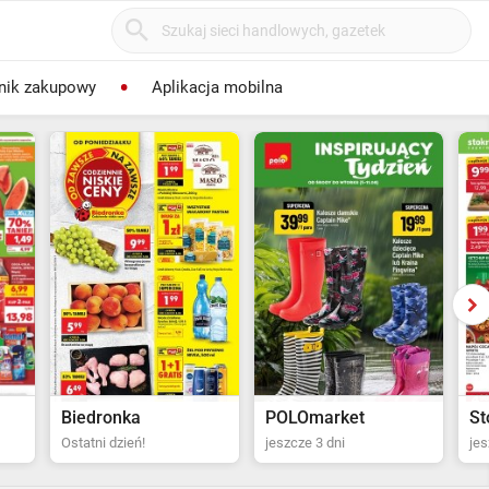
nik zakupowy
Aplikacja mobilna
POLOmarket
Stokrotka Supermarket
Bi
jeszcze 3 dni
jeszcze 4 dni
za 