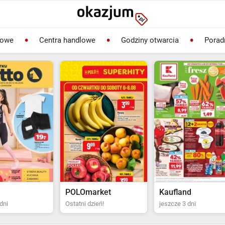
lowe
Centra handlowe
Godziny otwarcia
Porad
rket
Kaufland
Biedronka
ień!
jeszcze 3 dni
Ostatni dzień!